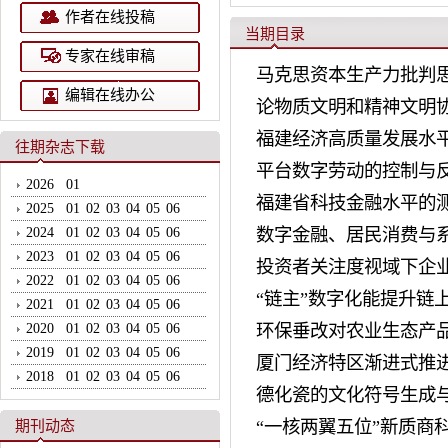
作者在线投稿
当期目录
专家在线审稿
马克思资本生产力批判
编辑在线办公
论物质文明和精神文明
福建经济高质量发展水
往期杂志下载
平台数字劳动的控制与
2026
01
福建省科技金融水平的
2025
01
02
03
04
05
06
2024
01
02
03
04
05
06
数字金融、居民消费与
2023
01
02
03
04
05
06
投资者关注度视域下企
2022
01
02
03
04
05
06
“链主”数字化能提升链
2021
01
02
03
04
05
06
2020
01
02
03
04
05
06
环保垂改对农业生态产
2019
01
02
03
04
05
06
厦门经济特区渐进式推
2018
01
02
03
04
05
06
德化瓷的文化符号生成
学术期刊改进文风倡议
“一核两翼五位”新质商
期刊动态
我校召开新一届学报编委会