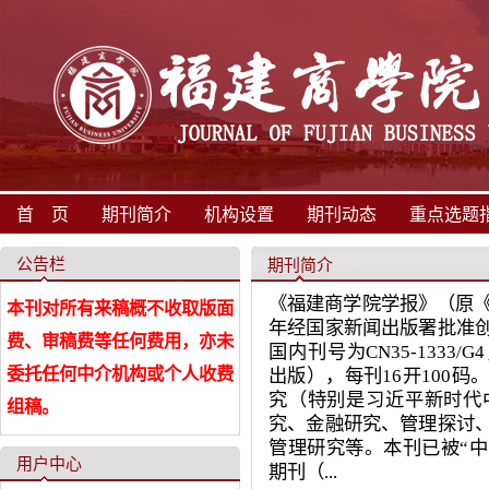
首 页
期刊简介
机构设置
期刊动态
重点选题
公告栏
期刊简介
《福建商学院学报》（原《
本刊对所有来稿概不收取版面
年经国家新闻出版署批准
费、审稿费等任何费用，亦未
国内刊号为CN35-1333/G4
委托任何中介机构或个人收费
出版），每刊16开100
究（特别是习近平新时代
组稿。
究、金融研究、管理探讨
管理研究等。本刊已被“中
用户中心
期刊（...